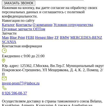
Нажимая на кнопку, вы даете согласие на обработку своих
персональных данных и соглашаетесь с политикой
конфиденциальности.
Навигация по сайту
Каталог
Контакты
О компании
Условия сотрудничества
Грузовые запчасти ОПТом
Запчасти
Man
Blue Print
FEBI
Hengst filter
ZF
BMW
MERCEDES-BENZ
SCANIA
Контактная информация
Ежедневно с 9:00 до 21:00
Юр. адрес: 125362, Г.Москва, Вн.Тер.Г. Муниципальный округ
Покровское-Стрешнево, УЛ Мещерякова, Д. 4, К. 2, Помещ. 2/
П
invest-prom77@inbox.ru
8 926 596-08-37
Осуществляем доставку в страны таможенного союза Belarus,
Kazakhstan, Armenia, Kyrgyzstan А также в Azerbaijan на