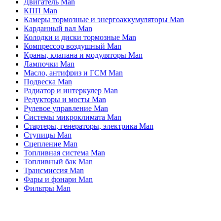
Двигатель Man
КПП Man
Камеры тормозные и энергоаккумуляторы Man
Карданный вал Man
Колодки и диски тормозные Man
Компрессор воздушный Man
Краны, клапана и модуляторы Man
Лампочки Man
Масло, антифриз и ГСМ Man
Подвеска Man
Радиатор и интеркулер Man
Редукторы и мосты Man
Рулевое управление Man
Системы микроклимата Man
Стартеры, генераторы, электрика Man
Ступицы Man
Сцепление Man
Топливная система Man
Топливный бак Man
Трансмиссия Man
Фары и фонари Man
Фильтры Man